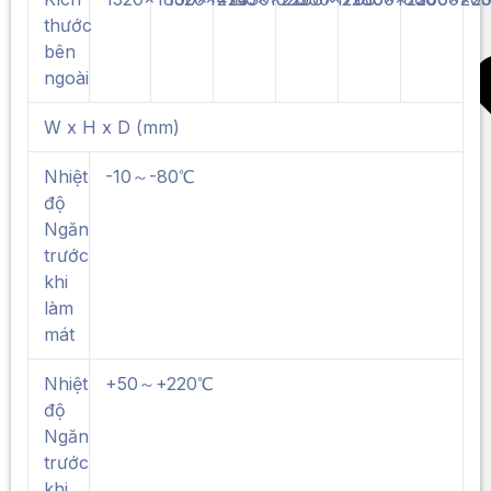
thước
bên
ngoài
W x H x D (mm)
Nhiệt
-10～-80℃
độ
Ngăn
trước
khi
làm
mát
Nhiệt
+50～+220℃
độ
Ngăn
trước
khi