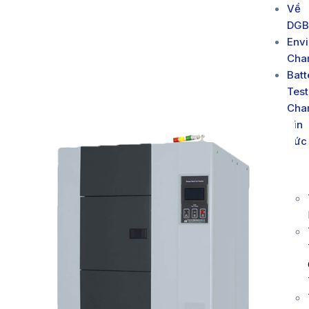
Về
DGB
Env
Cha
Batt
Test
Cha
Tin
Tức