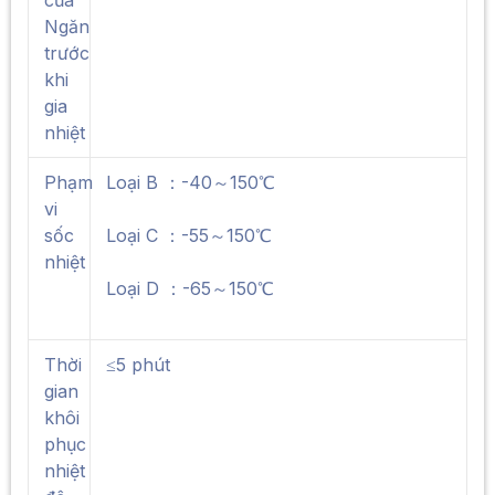
của
Ngăn
trước
khi
gia
nhiệt
Phạm
Loại B ：-40～150℃
vi
sốc
Loại C ：-55～150℃
nhiệt
Loại D ：-65～150℃
Thời
≤5 phút
gian
khôi
phục
nhiệt