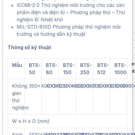
IEC68-2-2 Thử nghiệm môi trường cho các sản
phẩm điện và điện tử – Phương pháp thử – Thử
nghiệm B: Nhiệt khô
MIL-STD-810D Phương pháp thử nghiệm môi
trường và hướng dẫn kỹ thuật
Thông số kỹ thuật
Liên
Mẫu
BTS-
BTS-
BTS-
BTS-
BTS-
BTS-
Test
50
80
150
250
512
1000
Không
350x400x360
400x500x400
500x600x500
600x700x600
800x800x800
1000x10
gian
thử
nghiệm
W x H x D (mm)
Kích
1320x1860x1420
1320x2180x1520
1450x2200x1700
1550x2280x1800
1800x2300x20
2000x23