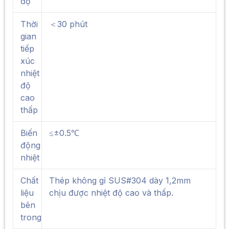
độ
Thời
＜30 phút
gian
tiếp
xúc
nhiệt
độ
cao
thấp
Biến
≤±0.5℃
động
nhiệt
Chất
Thép không gỉ SUS#304 dày 1,2mm
liệu
chịu được nhiệt độ cao và thấp.
bên
trong