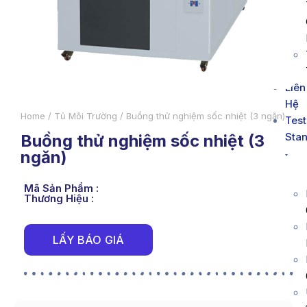
Liên
Hệ
Home
/
Tủ Môi Trường
/ Buồng thử nghiệm sốc nhiệt (3 ngăn)
Test
Sta
Buồng thử nghiệm sốc nhiệt (3
ngăn)
Mã Sản Phẩm :
Thương Hiệu :
LẤY BÁO GIÁ