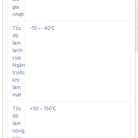
gia
nhiệt
Tốc
-10～-40℃
độ
làm
lạnh
của
Ngăn
trước
khi
làm
mát
Tốc
+50～150℃
độ
làm
nóng